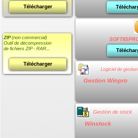
Télécharger
Télécharg
ZIP
(non commercial)
SOFTIISPRO
Outil de décompression
de fichiers ZIP - RAR...
Téléchar
Télécharger
Logiciel de gesti
Gestion Winpro
Gestion de stock
Winstock